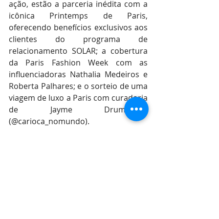
ação, estão a parceria inédita com a 
icônica Printemps de Paris, 
oferecendo benefícios exclusivos aos 
clientes do programa de 
relacionamento SOLAR; a cobertura 
da Paris Fashion Week com as 
influenciadoras Nathalia Medeiros e 
Roberta Palhares; e o sorteio de uma 
viagem de luxo a Paris com curadoria 
de Jayme Drummond 
(@carioca_nomundo). 
Com “Pilotis au Brésil” e as demais 
ações que celebram a conexão entre 
Rio e Paris, o Shopping Leblon 
reafirma seu papel como um 
verdadeiro polo de arte, cultura e 
lifestyle, oferecendo ao público 
experiências que vão muito além das 