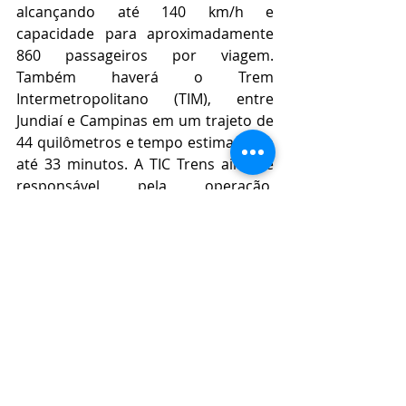
alcançando até 140 km/h e 
capacidade para aproximadamente 
860 passageiros por viagem. 
Também haverá o Trem 
Intermetropolitano (TIM), entre 
Jundiaí e Campinas em um trajeto de 
44 quilômetros e tempo estimado de 
até 33 minutos. A TIC Trens ainda é 
responsável pela operação, 
manutenção e modernização da 
Linha 7-Rubi de trens 
metropolitanos, entre as estações 
Palmeiras-Barra Funda a Jundiaí, com 
57 quilômetros de extensão.
Sobre a Audible
A Audible, Inc., uma subsidiária da 
Amazon.com
 (NASDAQ: AMZN), é 
uma das principais criadoras e 