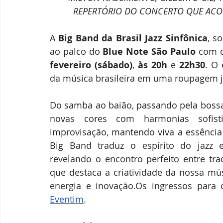
REPERTÓRIO DO CONCERTO QUE ACON
A
 Big Band da Brasil Jazz Sinfônica
, s
ao palco do 
Blue Note São Paulo
 com o
fevereiro (sábado)
, 
às 20h 
e
 22h30
. O 
da música brasileira em uma roupagem jaz
Do samba ao baião, passando pela bossa 
novas cores com harmonias sofisti
improvisação, mantendo viva a essência
Big Band traduz o espírito do jazz e
revelando o encontro perfeito entre tr
que destaca a criatividade da nossa mú
Eventim
. 