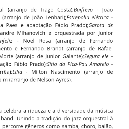
l (arranjo de Tiago Costa);
Baifrevo 
- João 
(arranjo de João Lenhari);
Estrepolia elétrica
 - 
da Paes e adaptação Fábio Prado);
Garota de 
andre Mihanovich e orquestrada por Junior 
nfeliz
 - Noel Rosa (arranjo de Fernando 
ento e Fernando Brandt (arranjo de Rafael 
Morte (arranjo de Junior Galante);
Segura ele
 - 
tação Fábio Prado);
Sítio do Pica-Pau Amarelo
 - 
rêa);
Lilia 
- Milton Nascimento (arranjo de 
bim (arranjo de Nelson Ayres).
ca celebra a riqueza e a diversidade da música 
band. Unindo a tradição do jazz orquestral à 
io percorre gêneros como samba, choro, baião, 