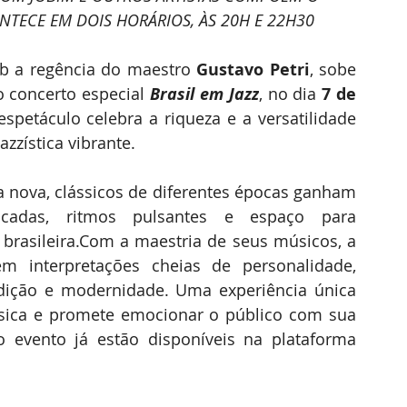
TECE EM DOIS HORÁRIOS, ÀS 20H E 22H30
ob a regência do maestro 
Gustavo Petri
, sobe 
 concerto especial 
Brasil em Jazz
, no dia 
7 de 
espetáculo celebra a riqueza e a versatilidade 
zística vibrante. 
nova, clássicos de diferentes épocas ganham 
cadas, ritmos pulsantes e espaço para 
 
brasileira.Com
 a maestria de seus músicos, a 
m interpretações cheias de personalidade, 
adição e modernidade. Uma experiência única 
sica e promete emocionar o público com sua 
energia e inovação.Os ingressos para o evento já estão disponíveis na plataforma 