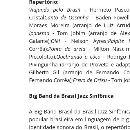
Repertório:
Viajando pelo Brasil 
- Hermeto Pascoa
Cristal
Canto de Ossanha
 - Baden Powell 
Moraes Moreira (arranjo de Luiz Arru
Ipanema
 - Tom Jobim (arranjo de Alex
Galante);
Olé!
 - Nelson Ayres;
Palpite i
Corrêa);
Ponta de areia
 - Milton Nascim
Piccolotto);
Quebrando o côco
 - Rodrigo 
Pixinguinha (arranjo de Proveta e adap
Gilberto Gil (arranjo de Fernando Cor
Fernando Corrêa);
Frevo de Orfeu
 - Tom Jo
Big Band da Brasil Jazz Sinfônica
A Big Band Brasil da Brasil Jazz Sinfôni
popular brasileira em linguagem de big 
identidade sonora do Brasil, o repertór