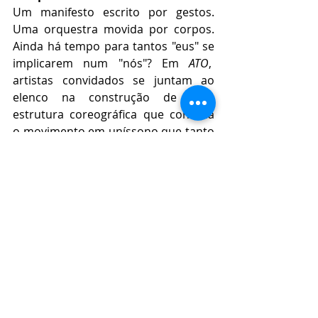
Um manifesto escrito por gestos. 
Uma orquestra movida por corpos. 
Ainda há tempo para tantos "eus" se 
implicarem num "nós"? Em 
ATO
,  
artistas convidados se juntam ao 
elenco na construção de uma 
estrutura coreográfica que convoca 
o movimento em uníssono que tanto 
fortalece a imagem de grupo, quanto 
cria tensões polifônicas.
Serviço
ATO, com Cia. Fragmento de Dança
Duração: 
50 minutos
Classificação: 
livre
Grátis
Parque Chácara do Jockey 
- Rua 