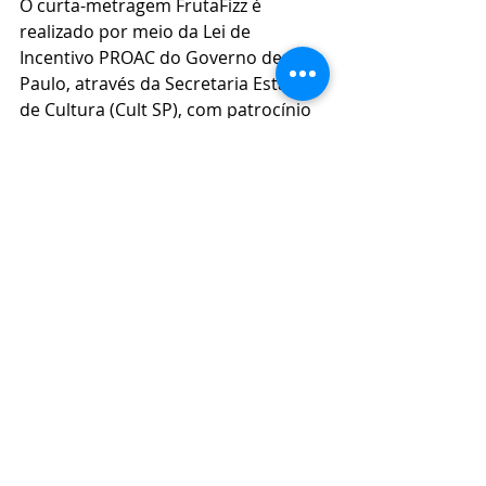
O curta-metragem FrutaFizz é 
realizado por meio da Lei de 
Incentivo PROAC do Governo de São 
Paulo, através da Secretaria Estadual 
de Cultura (Cult SP), com patrocínio 
da West Cargo, Apoio da Casa do 
Produtor SP, Hospedaria O Quintar 
di Casa, 1900 Pizzeria, Little Brown 
Mouse, Recanto dos Sonhos, São 
Bento do Sapucaí, além de receber 
apoio para a viagem à França da 
West Cargo, Sindcine, Locall, ABC, 
ELectrica e Kinoforum.
A programação completa das 
exibições de ‘FrutaFizz’ no Festival de 
Curtas-Metragens de Clermont-
Ferrand, pode ser conferida através 
do link: 
Link
 .