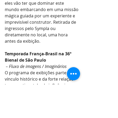
eles vão ter que dominar este 
mundo embarcando em uma missão 
mágica guiada por um experiente e 
imprevisível construtor. Retirada de 
ingressos pelo Sympla ou 
diretamente no local, uma hora 
antes da exibição.
Temporada França-Brasil na 36ª 
Bienal de São Paulo
– Fluxo de imagens / Imaginários
O programa de exibições parte do 
vínculo histórico e da forte relação 
transcontinental e de influência 
mútua entre Brasil, Caribe francês e 
países da África Ocidental, para 
estabelecer diálogos entre obras 
contemporâneas do continente 
africano e trabalhos históricos do 