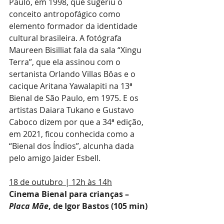
Paulo, em 1998, que sugeriu o 
conceito antropofágico como 
elemento formador da identidade 
cultural brasileira. A fotógrafa 
Maureen Bisilliat fala da sala “Xingu 
Terra”, que ela assinou com o 
sertanista Orlando Villas Bôas e o 
cacique Aritana Yawalapiti na 13ª 
Bienal de São Paulo, em 1975. E os 
artistas Daiara Tukano e Gustavo 
Caboco dizem por que a 34ª edição, 
em 2021, ficou conhecida como a 
“Bienal dos Índios”, alcunha dada 
pelo amigo Jaider Esbell.
18 de outubro | 12h às 14h
Cinema Bienal para crianças – 
Placa Mãe
, de Igor Bastos (105 min)