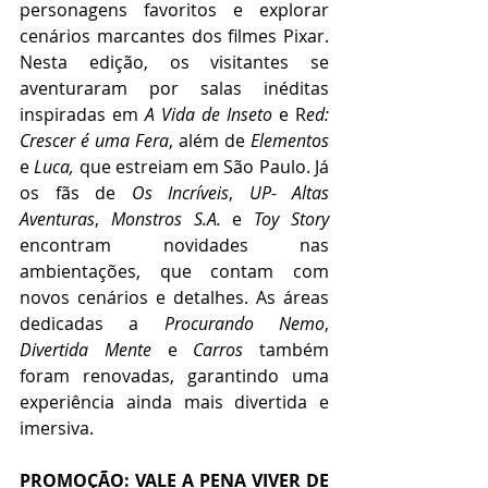
personagens favoritos e explorar 
cenários marcantes dos filmes Pixar. 
Nesta edição, os visitantes se 
aventuraram por salas inéditas 
inspiradas em 
A Vida de Inseto
 e R
ed: 
Crescer é uma Fera
, além de 
Elementos
e 
Luca, 
que estreiam em São Paulo. Já 
os fãs de 
Os Incríveis
, 
UP- Altas 
Aventuras
, 
Monstros S.A.
 e 
Toy Story
encontram novidades nas 
ambientações, que contam com 
novos cenários e detalhes. As áreas 
dedicadas a 
Procurando Nemo
, 
Divertida Mente
 e 
Carros 
também 
foram renovadas, garantindo uma 
experiência ainda mais divertida e 
imersiva.
PROMOÇÃO: VALE A PENA VIVER DE 