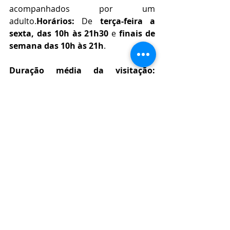
acompanhados por um 
adulto.
Horários:
 De 
terça-feira a 
sexta, das
10h às 21h30
 e 
finais de 
semana das 10h às 21h
.
Duração média da visitação:
Aproximadamente 
uma hora
, mas é 
possível permanecer nas salas pelo 
tempo que desejar.
Mais detalhes e vendas:
mundopixar.com.br
Rede Social oficial:
instagram.com/mundopixarbr
Valores:
 Ingressos a partir de 
R$ 
45,00
.
Crianças com até 2 anos e 11 
meses
 têm direito a entrada gratuita.
Valores variam
 de acordo com a 