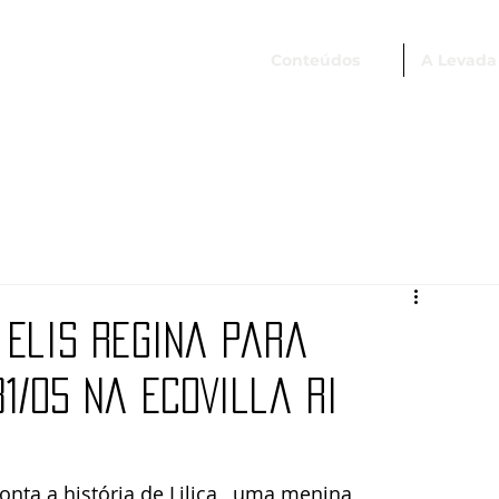
Conteúdos
A Levada
 Elis Regina para
1/05 na EcoVilla Ri
onta a história de Lilica , uma menina 