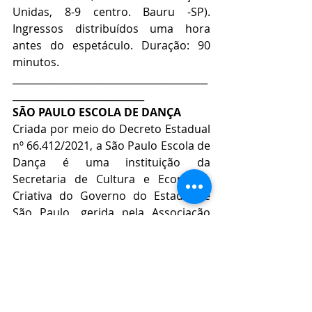
Unidas, 8-9 centro. Bauru -SP). 
Ingressos distribuídos uma hora 
antes do espetáculo. Duração: 90 
minutos.
________________________________________
___________________________
SÃO PAULO ESCOLA DE DANÇA
Criada por meio do Decreto Estadual 
nº 66.412/2021, a São Paulo Escola de 
Dança é uma instituição da 
Secretaria de Cultura e Economia 
Criativa do Governo do Estado de 
São Paulo, gerida pela Associação 
Pró-Dança e dirigida por Inês Bogéa, 
doutora em artes, bailarina, 
documentarista, escritora e 
professora. A SPED é uma instituição 
comprometida em dar voz e espaço 